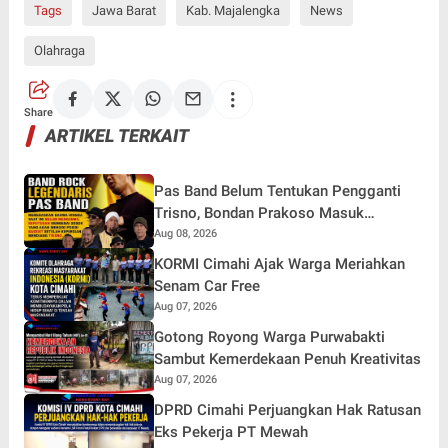
Tags
Jawa Barat
Kab. Majalengka
News
Olahraga
Share
ARTIKEL TERKAIT
Pas Band Belum Tentukan Pengganti
Trisno, Bondan Prakoso Masuk
Pertimbangan
Aug 08, 2026
KORMI Cimahi Ajak Warga Meriahkan
Senam Car Free
Aug 07, 2026
Gotong Royong Warga Purwabakti
Sambut Kemerdekaan Penuh Kreativitas
Aug 07, 2026
DPRD Cimahi Perjuangkan Hak Ratusan
Eks Pekerja PT Mewah