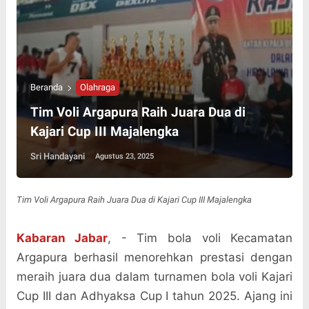
Beranda
Olahraga
Tim Voli Argapura Raih Juara Dua di
Kajari Cup III Majalengka
Sri Handayani
Agustus 23, 2025
Tim Voli Argapura Raih Juara Dua di Kajari Cup III Majalengka
Kabaran Jabar
, - Tim bola voli Kecamatan
Argapura berhasil menorehkan prestasi dengan
meraih juara dua dalam turnamen bola voli Kajari
Cup III dan Adhyaksa Cup I tahun 2025. Ajang ini