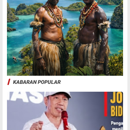
KABARAN POPULAR