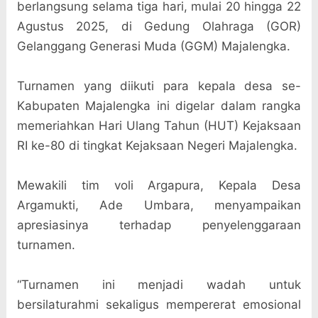
berlangsung selama tiga hari, mulai 20 hingga 22
Agustus 2025, di Gedung Olahraga (GOR)
Gelanggang Generasi Muda (GGM) Majalengka.
Turnamen yang diikuti para kepala desa se-
Kabupaten Majalengka ini digelar dalam rangka
memeriahkan Hari Ulang Tahun (HUT) Kejaksaan
RI ke-80 di tingkat Kejaksaan Negeri Majalengka.
Mewakili tim voli Argapura, Kepala Desa
Argamukti, Ade Umbara, menyampaikan
apresiasinya terhadap penyelenggaraan
turnamen.
“Turnamen ini menjadi wadah untuk
bersilaturahmi sekaligus mempererat emosional