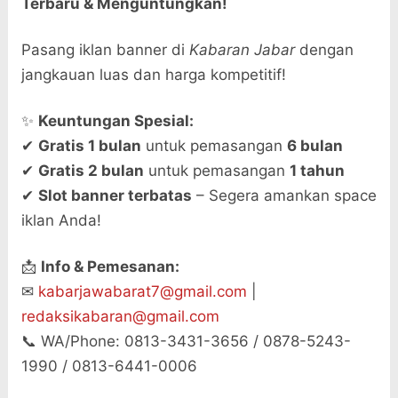
Terbaru & Menguntungkan!
Pasang iklan banner di
Kabaran Jabar
dengan
jangkauan luas dan harga kompetitif!
✨
Keuntungan Spesial:
✔
Gratis 1 bulan
untuk pemasangan
6 bulan
✔
Gratis 2 bulan
untuk pemasangan
1 tahun
✔
Slot banner terbatas
– Segera amankan space
iklan Anda!
📩
Info & Pemesanan:
✉
kabarjawabarat7@gmail.com
|
redaksikabaran@gmail.com
📞 WA/Phone: 0813-3431-3656 / 0878-5243-
1990 / 0813-6441-0006