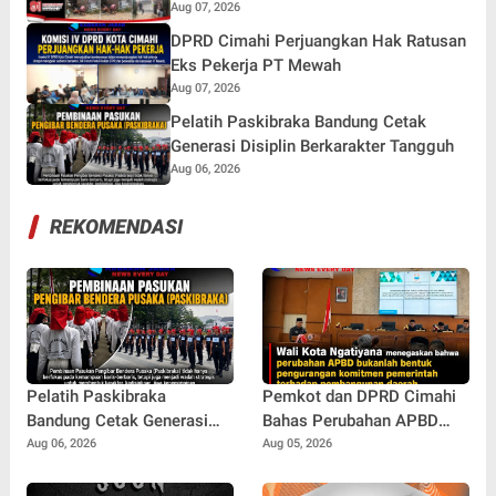
Aug 07, 2026
DPRD Cimahi Perjuangkan Hak Ratusan
Eks Pekerja PT Mewah
Aug 07, 2026
Pelatih Paskibraka Bandung Cetak
Generasi Disiplin Berkarakter Tangguh
Aug 06, 2026
REKOMENDASI
Pelatih Paskibraka
Pemkot dan DPRD Cimahi
Bandung Cetak Generasi
Bahas Perubahan APBD
Disiplin Berkarakter
2026 Bersama
Aug 06, 2026
Aug 05, 2026
Tangguh