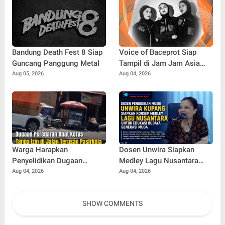
Bandung Death Fest 8 Siap
Voice of Baceprot Siap
Guncang Panggung Metal
Tampil di Jam Jam Asia
2026 Taiwan
Aug 05, 2026
Aug 04, 2026
Warga Harapkan
Dosen Unwira Siapkan
Penyelidikan Dugaan
Medley Lagu Nusantara
Peredaran Obat Keras Ilegal
Edukatif Kreatif
Aug 04, 2026
Aug 04, 2026
SHOW COMMENTS