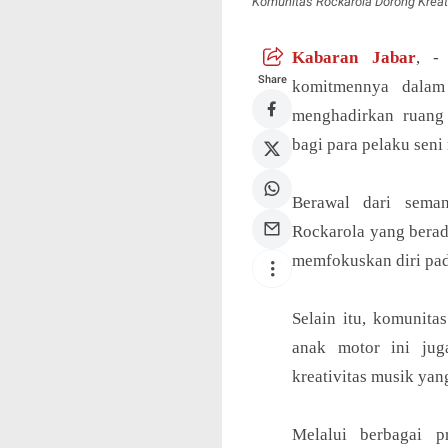
Komunitas Rockarola Dorong Kreati
Kabaran Jabar
, -
Share
komitmennya dalam
menghadirkan ruang 
bagi para pelaku seni
Berawal dari seman
Rockarola yang bera
memfokuskan diri pa
Selain itu, komunita
anak motor ini ju
kreativitas musik yan
Melalui berbagai p