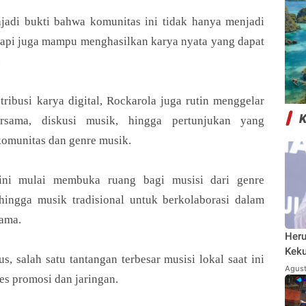
jadi bukti bahwa komunitas ini tidak hanya menjadi
tapi juga mampu menghasilkan karya nyata yang dapat
.
tribusi karya digital, Rockarola juga rutin menggelar
ersama, diskusi musik, hingga pertunjukan yang
komunitas dan genre musik.
ini mulai membuka ruang bagi musisi dari genre
hingga musik tradisional untuk berkolaborasi dalam
Komunitas Rockarola Dorong Kreativitas Musisi
Komunitas Rockarola Dorong Kreativitas Musisi
Kabaran Jabar
Kabaran Jabar
sama.
Heru
Bagikan ke media lain
Bagikan ke media lain
Keku
, salah satu tantangan terbesar musisi lokal saat ini
Agust
es promosi dan jaringan.