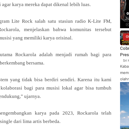
agar karya mereka dapat dikenal lebih luas.
gram Lite Rock salah satu stasiun radio K-Lite FM,
Rockarola, menjelaskan bahwa komunitas tersebut
O
musisi yang memiliki karya orisinal.
Cob
 utama Rockarola adalah menjadi rumah bagi para
Pres
Sri
 berkembang bersama.
Kaba
memb
olahr
tem yang tidak bisa berdiri sendiri. Karena itu kami
kolaborasi bagi para musisi lokal agar bisa tumbuh
endukung,” ujarnya.
mengembangkan karya pada 2023, Rockarola telah
single dari lima artis berbeda.